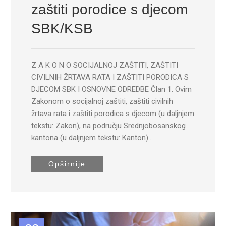
zaštiti porodice s djecom
SBK/KSB
Z A K O N O SOCIJALNOJ ZAŠTITI, ZAŠTITI
CIVILNIH ŽRTAVA RATA I ZAŠTITI PORODICA S
DJECOM SBK I OSNOVNE ODREDBE Član 1. Ovim
Zakonom o socijalnoj zaštiti, zaštiti civilnih
žrtava rata i zaštiti porodica s djecom (u daljnjem
tekstu: Zakon), na području Srednjobosanskog
kantona (u daljnjem tekstu: Kanton)…
Opširnije