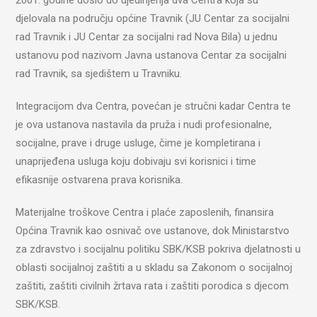
2001. godine došlo do ujedinjenja dva Centra koja su
djelovala na području općine Travnik (JU Centar za socijalni
rad Travnik i JU Centar za socijalni rad Nova Bila) u jednu
ustanovu pod nazivom Javna ustanova Centar za socijalni
rad Travnik, sa sjedištem u Travniku.
Integracijom dva Centra, povećan je stručni kadar Centra te
je ova ustanova nastavila da pruža i nudi profesionalne,
socijalne, prave i druge usluge, čime je kompletirana i
unaprijeđena usluga koju dobivaju svi korisnici i time
efikasnije ostvarena prava korisnika.
Materijalne troškove Centra i plaće zaposlenih, finansira
Općina Travnik kao osnivač ove ustanove, dok Ministarstvo
za zdravstvo i socijalnu politiku SBK/KSB pokriva djelatnosti u
oblasti socijalnoj zaštiti a u skladu sa Zakonom o socijalnoj
zaštiti, zaštiti civilnih žrtava rata i zaštiti porodica s djecom
SBK/KSB.