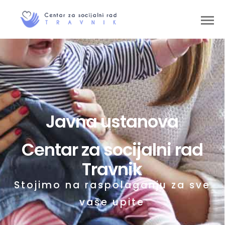
Javna ustanova
Centar za socijalni rad
Travnik
Stojimo na raspolaganju za sve
vaše upite