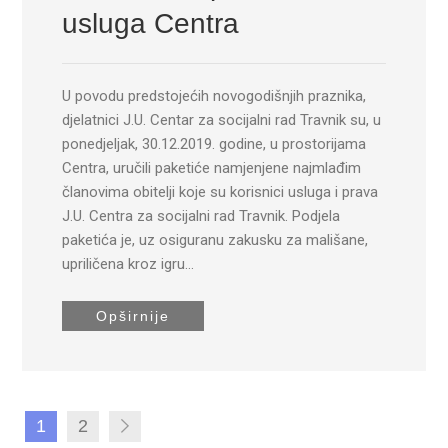
usluga Centra
U povodu predstojećih novogodišnjih praznika,
djelatnici J.U. Centar za socijalni rad Travnik su, u
ponedjeljak, 30.12.2019. godine, u prostorijama
Centra, uručili paketiće namjenjene najmlađim
članovima obitelji koje su korisnici usluga i prava
J.U. Centra za socijalni rad Travnik. Podjela
paketića je, uz osiguranu zakusku za mališane,
upriličena kroz igru…
Opširnije
1
2