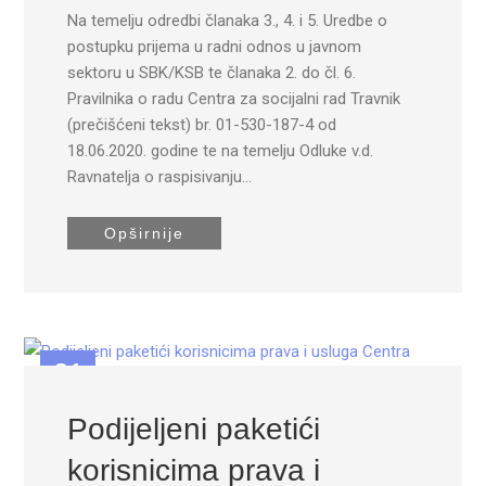
Na temelju odredbi članaka 3., 4. i 5. Uredbe o
postupku prijema u radni odnos u javnom
sektoru u SBK/KSB te članaka 2. do čl. 6.
Pravilnika o radu Centra za socijalni rad Travnik
(prečišćeni tekst) br. 01-530-187-4 od
18.06.2020. godine te na temelju Odluke v.d.
Ravnatelja o raspisivanju…
Opširnije
31
DEC
Podijeljeni paketići
korisnicima prava i