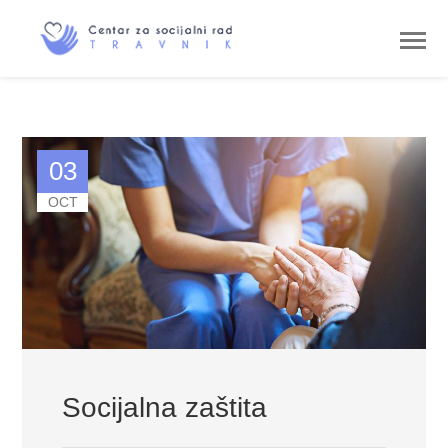
03
OCT
Socijalna zaštita