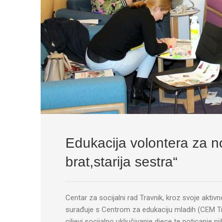
Edukacija volontera za no
brat,starija sestra“
Centar za socijalni rad Travnik, kroz svoje akti
surađuje s Centrom za edukaciju mladih (CEM Travni
ciljevi socijalno uključivanje djece te poticanje