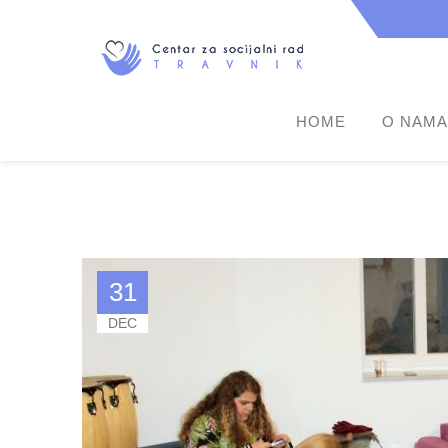
HOME
O NAMA
31
DEC