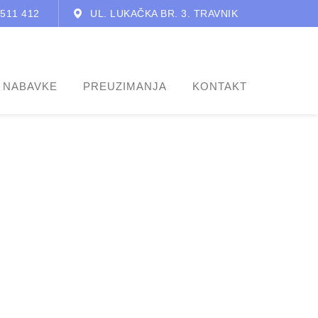
 511 412
UL. LUKAČKA BR. 3. TRAVNIK
 NABAVKE
PREUZIMANJA
KONTAKT