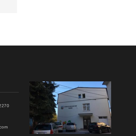
72270
.com