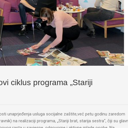
vi ciklus programa „Stariji
vnosti unaprjeđenja usluga socijalne zaštite,već petu godinu zaredom
k) na realizaciji programa, „Stariji brat, starija sestra“, čiji su glavn
 njihovog rasta u savjesne, odgovorne i aktivne mlade osobe. Na…