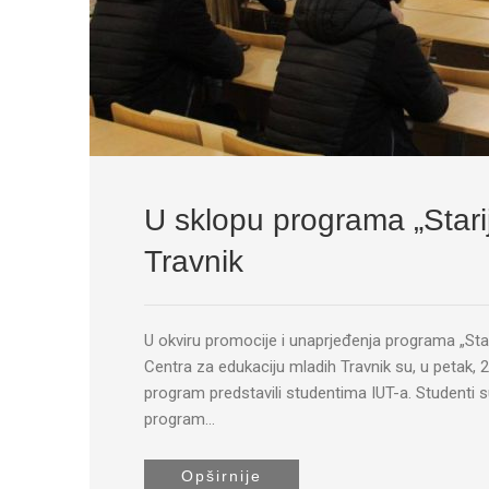
U sklopu programa „Stariji
Travnik
U okviru promocije i unaprjeđenja programa „Starij
Centra za edukaciju mladih Travnik su, u petak, 27
program predstavili studentima IUT-a. Studenti su 
program…
Opširnije