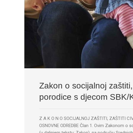
Zakon o socijalnoj zaštiti, 
porodice s djecom SBK
Z A K O N O SOCIJALNOJ ZAŠTITI, ZAŠTITI CI
OSNOVNE ODREDBE Član 1. Ovim Zakonom o socijalno
(u daljnjem tekstu: Zakon), na području Srednj