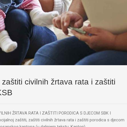
zaštiti civilnih žrtava rata i zaštiti
/KSB
VILNIH ŽRTAVA RATA I ZAŠTITI PORODICA S DJECOM SBK I
j zaštiti, zaštiti civilnih žrtava rata i zaštiti porodica s djecom
obosanskog kantona (u daljnjem tekstu: Kanton)…