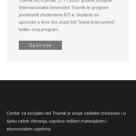
Travnik su, u petak, 27.11.2020. godine, posjetili
Internacionalni Univerzitet Travnik te program
predstavili studentima IUT-a. Studenti su
upoznati s time što znači biti “stariji brat/sestra”,
koliko ovaj program…
Opširnije
Centar za socijalni rad Travnik je svoje zadatke izvršavao i u
tijeku ratnih zbivanja, usprkos teškim materijalnim i
ekonomskim uvjetima.