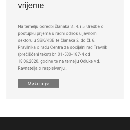
vrijeme
Na temelju odredbi članaka 3., 4. i 5. Uredbe o
postupku prijema u radni odnos u javnom
sektoru u SBK/KSB te članaka 2. do čl. 6.
Pravilnika o radu Centra za socijalni rad Travnik
(prečišćeni tekst) br. 01-530-187-4 od
18.06.2020. godine te na temelju Odluke v.d.
Ravnatelja o raspisivanju…
Opširnije