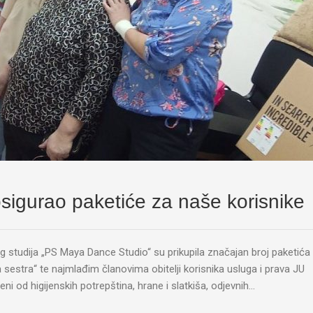
igurao paketiće za naše korisnike
g studija „PS Maya Dance Studio“ su prikupila značajan broj paketića
ja sestra“ te najmlađim članovima obitelji korisnika usluga i prava JU
eni od higijenskih potrepština, hrane i slatkiša, odjevnih…