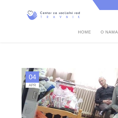
HOME
O NAMA
04
APR