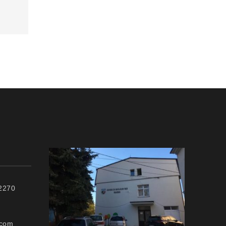
72270
.com