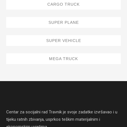
CARGO TRUCK
SUPER PLANE
SUPER VEHICLE
MEGA TRUCK
Centar za socijalni rad Travnik je svoje zadatke izvršavao i u
tijeku ratnih zbivanja, usprkos teškim materijalnim i
ekonomskim uvjetima.