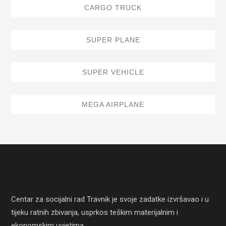
CARGO TRUCK
SUPER PLANE
SUPER VEHICLE
MEGA AIRPLANE
Centar za socijalni rad Travnik je svoje zadatke izvršavao i u
tijeku ratnih zbivanja, usprkos teškim materijalnim i
ekonomskim uvjetima.