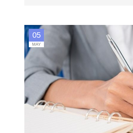
05
MAY