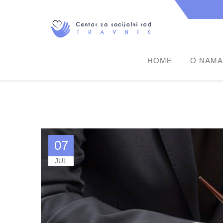
HOME
O NAMA
07
JUL