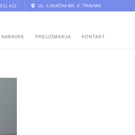
 511 412
UL. LUKAČKA BR. 3. TRAVNIK
 NABAVKE
PREUZIMANJA
KONTAKT