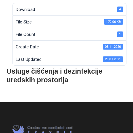
Download
4
File Size
172.06 KB
File Count
1
Create Date
05.11.2020
Last Updated
29.07.2021
Usluge čišćenja i dezinfekcije
uredskih prostorija