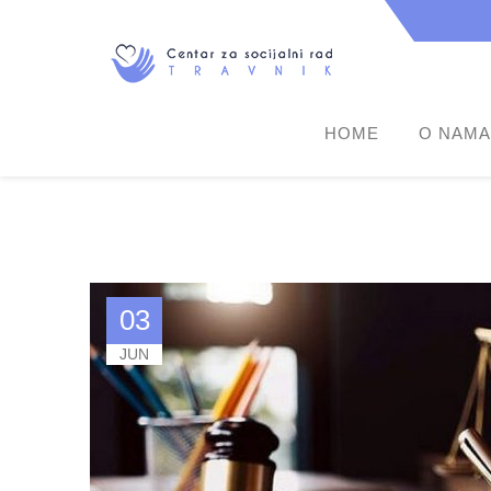
HOME
O NAMA
03
JUN