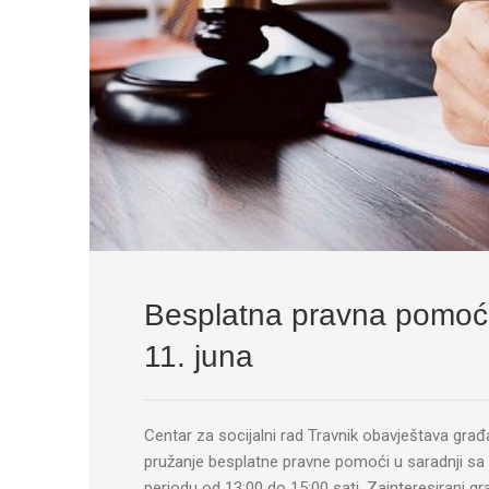
Besplatna pravna pomoć u
11. juna
Centar za socijalni rad Travnik obavještava građa
pružanje besplatne pravne pomoći u saradnji sa 
periodu od 13:00 do 15:00 sati. Zainteresirani g