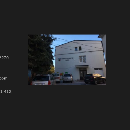
72270
.com
11 412;