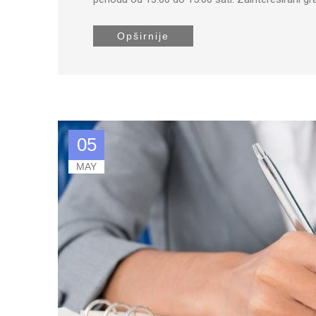
Opširnije
05
MAY