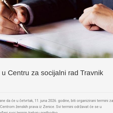
 Centru za socijalni rad Travnik
ne da će u četvrtak, 11. juna 2026. godine, biti organizirani termini z
Centrom ženskih prava iz Zenice. Svi termini održavat će se u
rađani svoj termin trebaju prethodno…