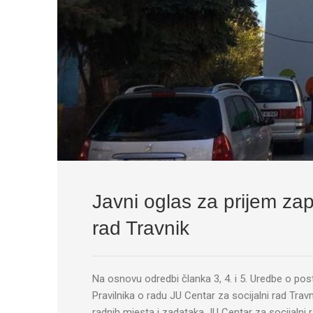
Javni oglas za prijem zap
rad Travnik
Na osnovu odredbi članka 3, 4. i 5. Uredbe o po
Pravilnika o radu JU Centar za socijalni rad Travni
radnih mjesta i zadataka JU Centar za socijalni r