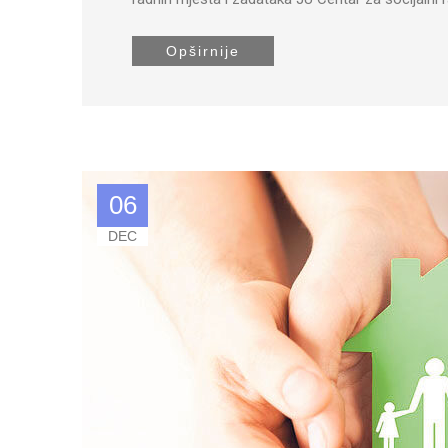
Opširnije
06
DEC