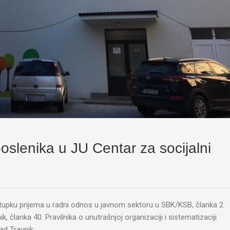
oslenika u JU Centar za socijalni
stupku prijema u radni odnos u javnom sektoru u SBK/KSB, članka 2.
k, članka 40. Pravilnika o unutrašnjoj organizaciji i sistematizaciji
ad Travnik,…