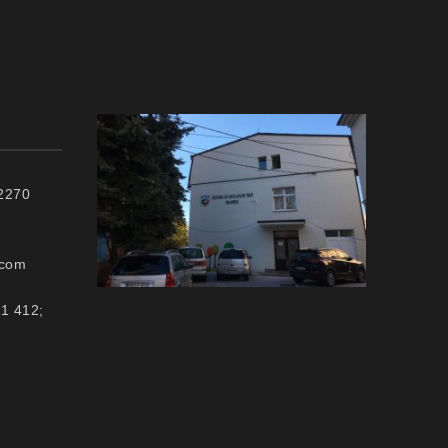
72270
.com
11 412;