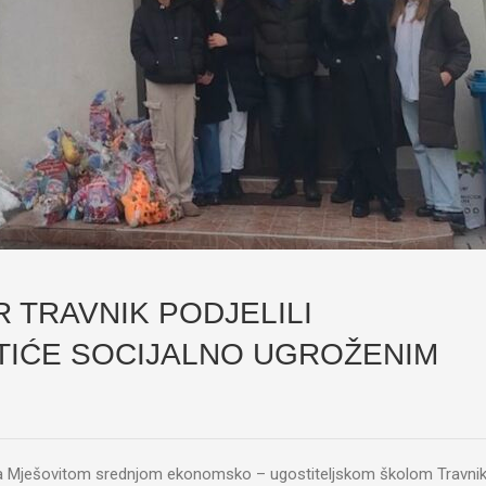
R TRAVNIK PODJELILI
TIĆE SOCIJALNO UGROŽENIM
ji sa Mješovitom srednjom ekonomsko – ugostiteljskom školom Travni