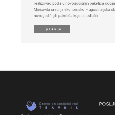
realizovao podjelu novogodišnjih paketića socij
Mješovita srednja ekonomsko – ugostiteljska ško
novogodišnjih paketića koje su odlučili…
Opširnije
POSLJ