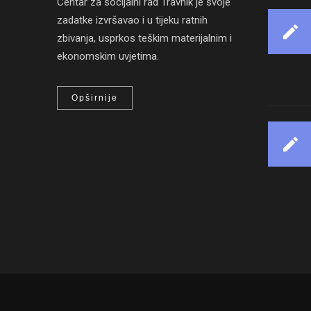
Centar za socijalni rad Travnik je svoje
zadatke izvršavao i u tijeku ratnih
zbivanja, usprkos teškim materijalnim i
ekonomskim uvjetima.
Opširnije