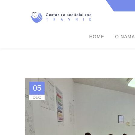
HOME
O NAMA
05
DEC