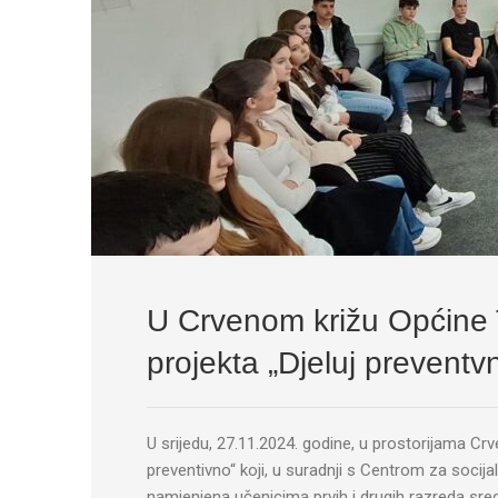
U Crvenom križu Općine 
projekta „Djeluj preventv
U srijedu, 27.11.2024. godine, u prostorijama Crv
preventivno“ koji, u suradnji s Centrom za socijal
namjenjena učenicima prvih i drugih razreda sre