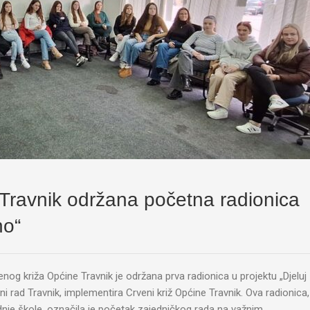
Travnik održana početna radionica
no“
enog križa Općine Travnik je održana prva radionica u projektu „Djeluj
ni rad Travnik, implementira Crveni križ Općine Travnik. Ova radionica,
dnje škole, označila je početak zajedničkog rada na važnim…