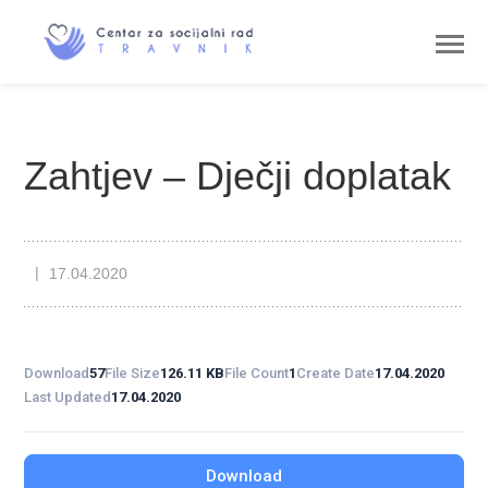
Zahtjev – Dječji doplatak
17.04.2020
Download
57
File Size
126.11 KB
File Count
1
Create Date
17.04.2020
Last Updated
17.04.2020
Download