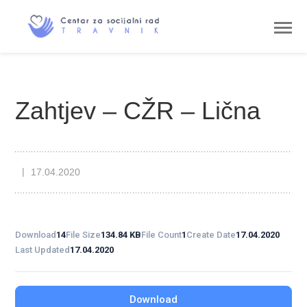
Zahtjev – CŽR – Lična
17.04.2020
Download
14
File Size
134.84 KB
File Count
1
Create Date
17.04.2020
Last Updated
17.04.2020
Download