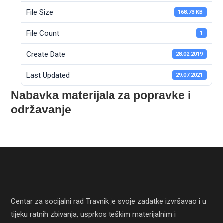
File Size
168.73 KB
File Count
1
Create Date
28.02.2019
Last Updated
29.07.2021
Nabavka materijala za popravke i
održavanje
Centar za socijalni rad Travnik je svoje zadatke izvršavao i u
tijeku ratnih zbivanja, usprkos teškim materijalnim i