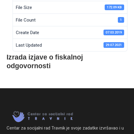
File Size
172.09 KB
File Count
1
Create Date
07.03.2019
Last Updated
29.07.2021
Izrada izjave o fiskalnoj
odgovornosti
Centar za socijalni rad Travnik je svoje zadatke izvršavao i u